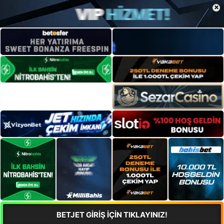
×
BETJET GİRİŞ İÇİN TIKLAYINIZ!