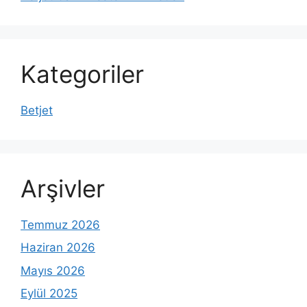
Kategoriler
Betjet
Arşivler
Temmuz 2026
Haziran 2026
Mayıs 2026
Eylül 2025