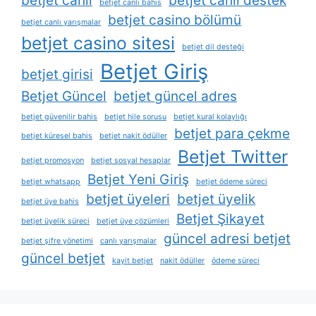
betjet canli
betjet canlı destek
betjet canlı bahis
betjet casino bölümü
betjet canlı yarışmalar
betjet casino sitesi
betjet dil desteği
Betjet Giriş
betjet girisi
Betjet Güncel
betjet güncel adres
betjet güvenilir bahis
betjet hile sorusu
betjet kural kolaylığı
betjet para çekme
betjet küresel bahis
betjet nakit ödüller
Betjet Twitter
betjet promosyon
betjet sosyal hesaplar
Betjet Yeni Giriş
betjet whatsapp
betjet ödeme süreci
betjet üyeleri
betjet üyelik
betjet üye bahis
Betjet Şikayet
betjet üyelik süreci
betjet üye çözümleri
güncel adresi betjet
betjet şifre yönetimi
canlı yarışmalar
güncel betjet
kayit betjet
nakit ödüller
ödeme süreci