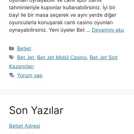
tahminleriyle kuponlar kullanabilirsiniz. İyi bir
bayi ile bir masa seçerek ve aynı yerde diğer
oyuncularla konuşarak canlı casino oyunları
oynayabilirsiniz. Yeni üyeler Bet …
Devamını oku
Kategoriler
Betjet
Etiketler
Bet Jet
,
Bet Jet Mobil Casino
,
Bet Jet Slot
Kazançları
Yorum yap
Son Yazılar
Betjet Adresi