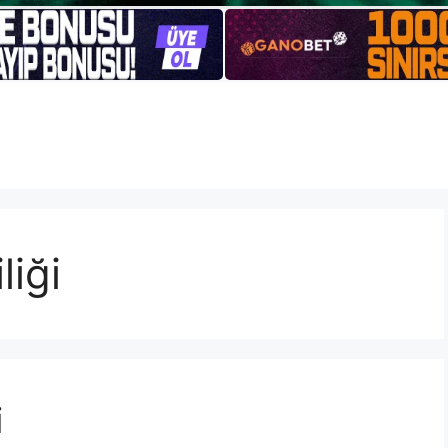
liği
i