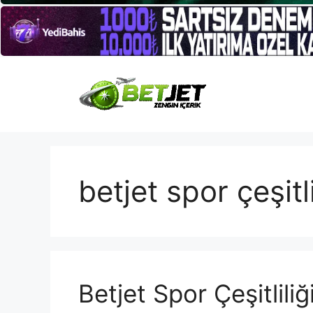
İçeriğe
atla
betjet spor çeşitli
Betjet Spor Çeşitliliğ