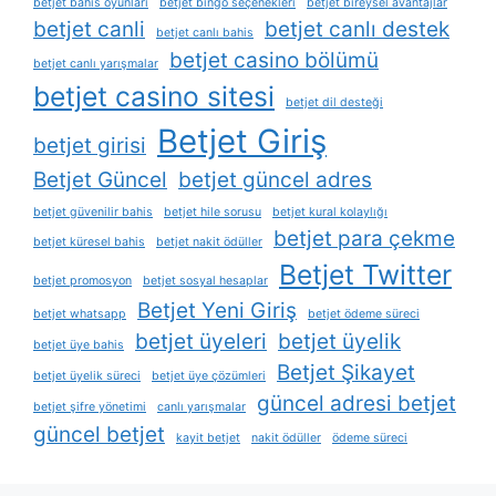
betjet bahis oyunları
betjet bingo seçenekleri
betjet bireysel avantajlar
betjet canli
betjet canlı destek
betjet canlı bahis
betjet casino bölümü
betjet canlı yarışmalar
betjet casino sitesi
betjet dil desteği
Betjet Giriş
betjet girisi
Betjet Güncel
betjet güncel adres
betjet güvenilir bahis
betjet hile sorusu
betjet kural kolaylığı
betjet para çekme
betjet küresel bahis
betjet nakit ödüller
Betjet Twitter
betjet promosyon
betjet sosyal hesaplar
Betjet Yeni Giriş
betjet whatsapp
betjet ödeme süreci
betjet üyeleri
betjet üyelik
betjet üye bahis
Betjet Şikayet
betjet üyelik süreci
betjet üye çözümleri
güncel adresi betjet
betjet şifre yönetimi
canlı yarışmalar
güncel betjet
kayit betjet
nakit ödüller
ödeme süreci