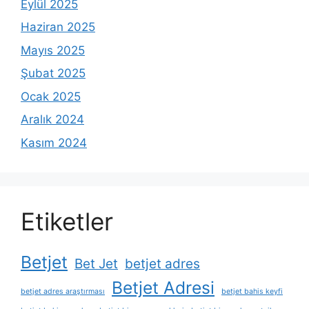
Eylül 2025
Haziran 2025
Mayıs 2025
Şubat 2025
Ocak 2025
Aralık 2024
Kasım 2024
Etiketler
Betjet
Bet Jet
betjet adres
Betjet Adresi
betjet adres araştırması
betjet bahis keyfi