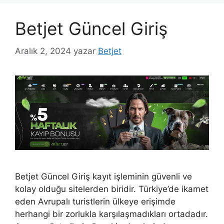
Betjet Güncel Giriş
Aralık 2, 2024
yazar
Betjet
Betjet Güncel Giriş kayıt işleminin güvenli ve
kolay olduğu sitelerden biridir. Türkiye’de ikamet
eden Avrupalı ​​turistlerin ülkeye erişimde
herhangi bir zorlukla karşılaşmadıkları ortadadır.