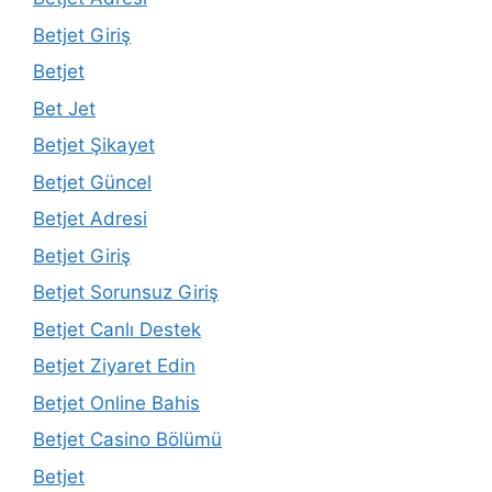
Betjet Giriş
Betjet
Bet Jet
Betjet Şikayet
Betjet Güncel
Betjet Adresi
Betjet Giriş
Betjet Sorunsuz Giriş
Betjet Canlı Destek
Betjet Ziyaret Edin
Betjet Online Bahis
Betjet Casino Bölümü
Betjet