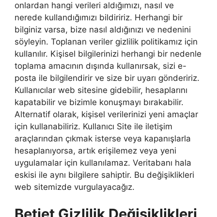
onlardan hangi verileri aldığımızı, nasıl ve
nerede kullandığımızı bildiririz. Herhangi bir
bilginiz varsa, bize nasıl aldığınızı ve nedenini
söyleyin. Toplanan veriler gizlilik politikamız için
kullanılır. Kişisel bilgilerinizi herhangi bir nedenle
toplama amacının dışında kullanırsak, sizi e-
posta ile bilgilendirir ve size bir uyarı göndeririz.
Kullanıcılar web sitesine gidebilir, hesaplarını
kapatabilir ve bizimle konuşmayı bırakabilir.
Alternatif olarak, kişisel verilerinizi yeni amaçlar
için kullanabiliriz. Kullanıcı Site ile iletişim
araçlarından çıkmak isterse veya kapanışlarla
hesaplanıyorsa, artık erişilemez veya yeni
uygulamalar için kullanılamaz. Veritabanı hala
eskisi ile aynı bilgilere sahiptir. Bu değişiklikleri
web sitemizde vurgulayacağız.
Betjet Gizlilik Değişiklikleri