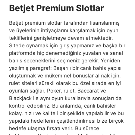
Betjet Premium Slotlar
Betjet premium slotlar tarafından lisanslanmış
ve üyelerinin ihtiyaçlarını karşılamak için oyun
tekliflerini genişletmeye devam etmektedir.
Sitede oynamak için giriş yapmanız ve başka bir
platformda hiç denemediğiniz yuvaları ve sanal
bahis seçeneklerini seçmeniz gerekir. Yeniden
yazılmış paragraf: Başarılı bir canlı bahis yapısı
oluşturmak ve mükemmel bonuslar almak için,
rulet siteleri sürekli olarak bu özel sırada en iyi
oyunları sağlar. Poker, rulet. Baccarat ve
Blackjack ile aynı oyun kurallarıyla sonuçları da
kontrol edebiliriz. Bu anlamda, canlı bahisler
kolay, hızlı ve kaliteli bir şekilde yapılabilir ve bu
yapıdaki hedeflerin çeşitlendirilmesi bize birçok
hedefe ulaşma fırsatı verir. Bu sürece