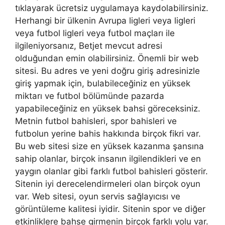
tıklayarak ücretsiz uygulamaya kaydolabilirsiniz.
Herhangi bir ülkenin Avrupa ligleri veya ligleri
veya futbol ligleri veya futbol maçları ile
ilgileniyorsanız, Betjet mevcut adresi
olduğundan emin olabilirsiniz. Önemli bir web
sitesi. Bu adres ve yeni doğru giriş adresinizle
giriş yapmak için, bulabileceğiniz en yüksek
miktarı ve futbol bölümünde pazarda
yapabileceğiniz en yüksek bahsi göreceksiniz.
Metnin futbol bahisleri, spor bahisleri ve
futbolun yerine bahis hakkında birçok fikri var.
Bu web sitesi size en yüksek kazanma şansına
sahip olanlar, birçok insanın ilgilendikleri ve en
yaygın olanlar gibi farklı futbol bahisleri gösterir.
Sitenin iyi derecelendirmeleri olan birçok oyun
var. Web sitesi, oyun servis sağlayıcısı ve
görüntüleme kalitesi iyidir. Sitenin spor ve diğer
etkinliklere bahse girmenin birçok farklı yolu var.