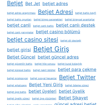
Betjet
Bet Jet
betjet adres
Betjet Adresi
betjet adres araştırması
betjet bahis keyfi
betjet bahis oyunları
betjet bingo seçenekleri
betjet bireysel avantajlar
betjet canli
betjet canlı destek
betjet canlı bahis
betjet casino bölümü
betjet canlı yarışmalar
betjet casino sitesi
betjet dil desteği
Betjet Giriş
betjet girisi
Betjet Güncel
betjet güncel adres
betjet güvenilir bahis
betjet hile sorusu
betjet kural kolaylığı
betjet para çekme
betjet küresel bahis
betjet nakit ödüller
Betjet Twitter
betjet promosyon
betjet sosyal hesaplar
Betjet Yeni Giriş
betjet whatsapp
betjet ödeme süreci
betjet üyeleri
betjet üyelik
betjet üye bahis
Betjet Şikayet
betjet üyelik süreci
betjet üye çözümleri
güncel adresi betjet