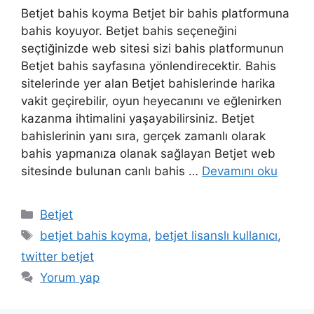
Betjet bahis koyma Betjet bir bahis platformuna
bahis koyuyor. Betjet bahis seçeneğini
seçtiğinizde web sitesi sizi bahis platformunun
Betjet bahis sayfasına yönlendirecektir. Bahis
sitelerinde yer alan Betjet bahislerinde harika
vakit geçirebilir, oyun heyecanını ve eğlenirken
kazanma ihtimalini yaşayabilirsiniz. Betjet
bahislerinin yanı sıra, gerçek zamanlı olarak
bahis yapmanıza olanak sağlayan Betjet web
sitesinde bulunan canlı bahis …
Devamını oku
Kategoriler
Betjet
Etiketler
betjet bahis koyma
,
betjet lisanslı kullanıcı
,
twitter betjet
Yorum yap