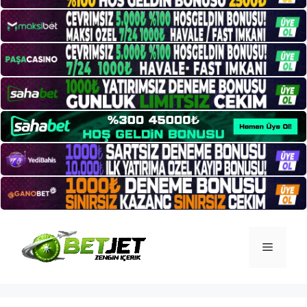
İçeriğe
atla
Menü