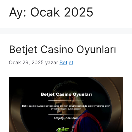
Ay:
Ocak 2025
Betjet Casino Oyunları
Ocak 29, 2025
yazar
Betjet