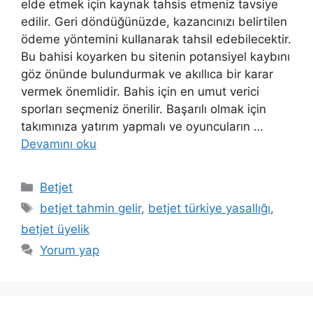
elde etmek için kaynak tahsis etmeniz tavsiye
edilir. Geri döndüğünüzde, kazancınızı belirtilen
ödeme yöntemini kullanarak tahsil edebilecektir.
Bu bahisi koyarken bu sitenin potansiyel kaybını
göz önünde bulundurmak ve akıllıca bir karar
vermek önemlidir. Bahis için en umut verici
sporları seçmeniz önerilir. Başarılı olmak için
takımınıza yatırım yapmalı ve oyuncuların …
Devamını oku
Kategoriler
Betjet
Etiketler
betjet tahmin gelir
,
betjet türkiye yasallığı
,
betjet üyelik
Yorum yap