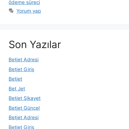
ödeme süreci
Yorum yap
Son Yazılar
Betjet Adresi
Betjet Giriş
Betjet
Bet Jet
Betjet Şikayet
Betjet Güncel
Betjet Adresi
Betjet Giriş