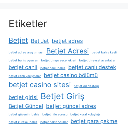
Etiketler
Betjet
Bet Jet
betjet adres
Betjet Adresi
betjet adres araştırması
betjet bahis keyfi
betjet bahis oyunları
betjet bingo seçenekleri
betjet bireysel avantajlar
betjet canli
betjet canlı destek
betjet canlı bahis
betjet casino bölümü
betjet canlı yarışmalar
betjet casino sitesi
betjet dil desteği
Betjet Giriş
betjet girisi
Betjet Güncel
betjet güncel adres
betjet güvenilir bahis
betjet hile sorusu
betjet kural kolaylığı
betjet para çekme
betjet küresel bahis
betjet nakit ödüller