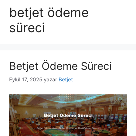
betjet ödeme
süreci
Betjet Ödeme Süreci
Eylül 17, 2025
yazar
Betjet