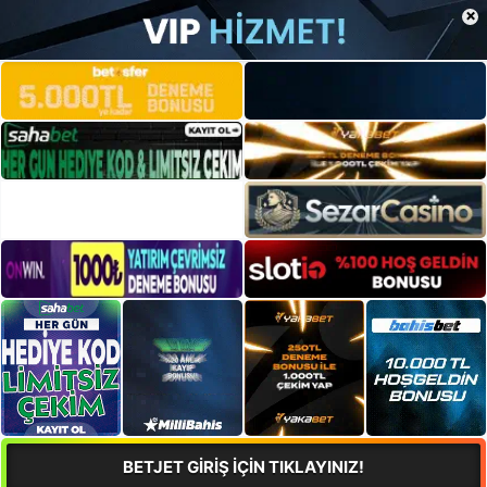
×
BETJET GİRİŞ İÇİN TIKLAYINIZ!