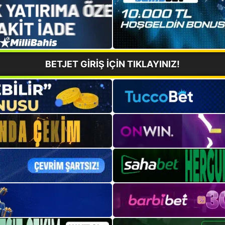
BETJET GİRİŞ İÇİN TIKLAYINIZ!