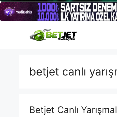
İçeriğe
atla
betjet canlı yarı
Betjet Canlı Yarışma