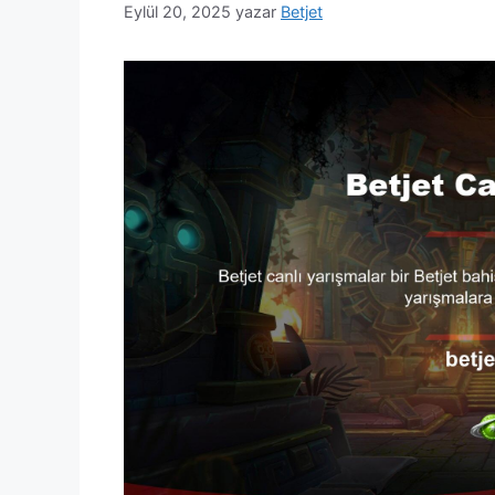
Eylül 20, 2025
yazar
Betjet