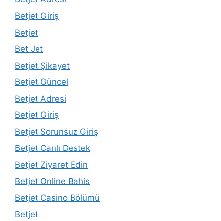
Betjet Giriş
Betjet
Bet Jet
Betjet Şikayet
Betjet Güncel
Betjet Adresi
Betjet Giriş
Betjet Sorunsuz Giriş
Betjet Canlı Destek
Betjet Ziyaret Edin
Betjet Online Bahis
Betjet Casino Bölümü
Betjet