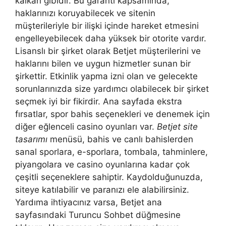
kalkan gibidir. Bu garanti kapsamında,
haklarınızı koruyabilecek ve sitenin
müşterileriyle bir ilişki içinde hareket etmesini
engelleyebilecek daha yüksek bir otorite vardır.
Lisanslı bir şirket olarak Betjet müşterilerini ve
haklarını bilen ve uygun hizmetler sunan bir
şirkettir. Etkinlik yapma izni olan ve gelecekte
sorunlarınızda size yardımcı olabilecek bir şirket
seçmek iyi bir fikirdir. Ana sayfada ekstra
fırsatlar, spor bahis seçenekleri ve denemek için
diğer eğlenceli casino oyunları var.
Betjet site
tasarımı
menüsü, bahis ve canlı bahislerden
sanal sporlara, e-sporlara, tombala, tahminlere,
piyangolara ve casino oyunlarına kadar çok
çeşitli seçeneklere sahiptir. Kaydolduğunuzda,
siteye katılabilir ve paranızı ele alabilirsiniz.
Yardıma ihtiyacınız varsa, Betjet ana
sayfasındaki Turuncu Sohbet düğmesine