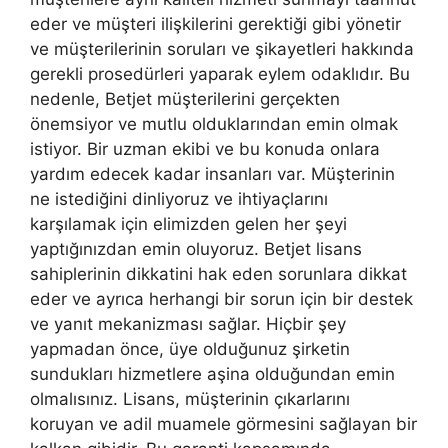
eder ve müşteri ilişkilerini gerektiği gibi yönetir
ve müşterilerinin soruları ve şikayetleri hakkında
gerekli prosedürleri yaparak eylem odaklıdır. Bu
nedenle, Betjet müşterilerini gerçekten
önemsiyor ve mutlu olduklarından emin olmak
istiyor. Bir uzman ekibi ve bu konuda onlara
yardım edecek kadar insanları var. Müşterinin
ne istediğini dinliyoruz ve ihtiyaçlarını
karşılamak için elimizden gelen her şeyi
yaptığınızdan emin oluyoruz. Betjet lisans
sahiplerinin dikkatini hak eden sorunlara dikkat
eder ve ayrıca herhangi bir sorun için bir destek
ve yanıt mekanizması sağlar. Hiçbir şey
yapmadan önce, üye olduğunuz şirketin
sundukları hizmetlere aşina olduğundan emin
olmalısınız. Lisans, müşterinin çıkarlarını
koruyan ve adil muamele görmesini sağlayan bir