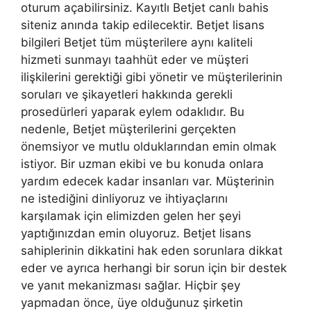
oturum açabilirsiniz. Kayıtlı Betjet canlı bahis
siteniz anında takip edilecektir. Betjet lisans
bilgileri Betjet tüm müşterilere aynı kaliteli
hizmeti sunmayı taahhüt eder ve müşteri
ilişkilerini gerektiği gibi yönetir ve müşterilerinin
soruları ve şikayetleri hakkında gerekli
prosedürleri yaparak eylem odaklıdır. Bu
nedenle, Betjet müşterilerini gerçekten
önemsiyor ve mutlu olduklarından emin olmak
istiyor. Bir uzman ekibi ve bu konuda onlara
yardım edecek kadar insanları var. Müşterinin
ne istediğini dinliyoruz ve ihtiyaçlarını
karşılamak için elimizden gelen her şeyi
yaptığınızdan emin oluyoruz. Betjet lisans
sahiplerinin dikkatini hak eden sorunlara dikkat
eder ve ayrıca herhangi bir sorun için bir destek
ve yanıt mekanizması sağlar. Hiçbir şey
yapmadan önce, üye olduğunuz şirketin