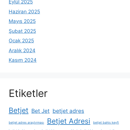
Eylül 2025
Haziran 2025
Mayıs 2025
Şubat 2025
Ocak 2025
Aralık 2024
Kasım 2024
Etiketler
Betjet
Bet Jet
betjet adres
Betjet Adresi
betjet adres araştırması
betjet bahis keyfi