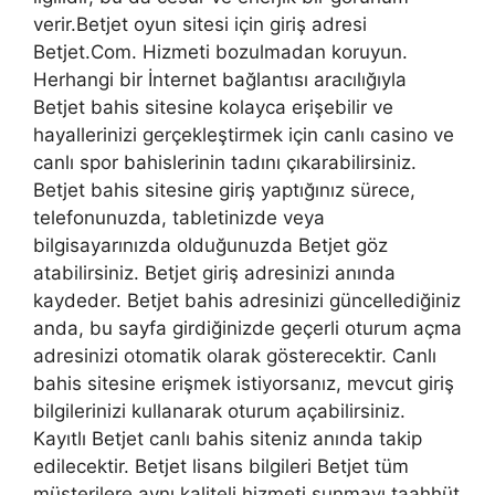
verir.Betjet oyun sitesi için giriş adresi
Betjet.Com. Hizmeti bozulmadan koruyun.
Herhangi bir İnternet bağlantısı aracılığıyla
Betjet bahis sitesine kolayca erişebilir ve
hayallerinizi gerçekleştirmek için canlı casino ve
canlı spor bahislerinin tadını çıkarabilirsiniz.
Betjet bahis sitesine giriş yaptığınız sürece,
telefonunuzda, tabletinizde veya
bilgisayarınızda olduğunuzda Betjet göz
atabilirsiniz. Betjet giriş adresinizi anında
kaydeder. Betjet bahis adresinizi güncellediğiniz
anda, bu sayfa girdiğinizde geçerli oturum açma
adresinizi otomatik olarak gösterecektir. Canlı
bahis sitesine erişmek istiyorsanız, mevcut giriş
bilgilerinizi kullanarak oturum açabilirsiniz.
Kayıtlı Betjet canlı bahis siteniz anında takip
edilecektir. Betjet lisans bilgileri Betjet tüm
müşterilere aynı kaliteli hizmeti sunmayı taahhüt