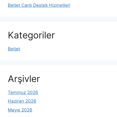
Betjet Canlı Destek Hizmetleri
Kategoriler
Betjet
Arşivler
Temmuz 2026
Haziran 2026
Mayıs 2026