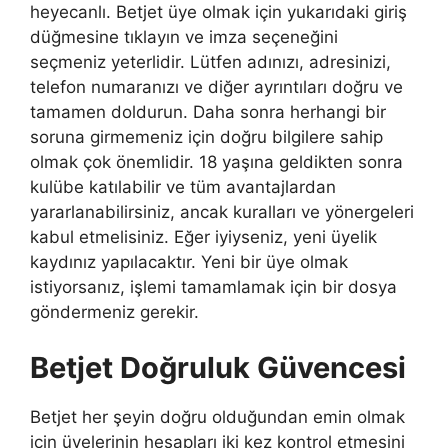
heyecanlı. Betjet üye olmak için yukarıdaki giriş
düğmesine tıklayın ve imza seçeneğini
seçmeniz yeterlidir. Lütfen adınızı, adresinizi,
telefon numaranızı ve diğer ayrıntıları doğru ve
tamamen doldurun. Daha sonra herhangi bir
soruna girmemeniz için doğru bilgilere sahip
olmak çok önemlidir. 18 yaşına geldikten sonra
kulübe katılabilir ve tüm avantajlardan
yararlanabilirsiniz, ancak kuralları ve yönergeleri
kabul etmelisiniz. Eğer iyiyseniz, yeni üyelik
kaydınız yapılacaktır. Yeni bir üye olmak
istiyorsanız, işlemi tamamlamak için bir dosya
göndermeniz gerekir.
Betjet Doğruluk Güvencesi
Betjet her şeyin doğru olduğundan emin olmak
için üyelerinin hesapları iki kez kontrol etmesini