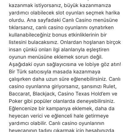
kazanmak istiyorsanız, büyük kazanmanıza
yardımcı olabilecek slot oyunları seçmek harika
olurdu. Ana sayfadaki Canlı Casino menüsüne
tıklarsanız, canlı casino oyunlarını oynatırken
kullanabileceğiniz bonus etkinliklerinin bir
listesini bulacaksınız. Onlardan hoşlanan birçok
insan çünkü onları ilgi alanlarıyla eşleştiren
oyunun menüsüne eklemek sorun değil.
Aşağıdaki oyun sağlayıcısına ve lobiye göz atın!
Bir Türk satıcısıyla masada kazanmaya
çalışırken daha uzun süre eğlenebilirsiniz. Canlı
casino oyunlarına giriyorsanız, şansınızı Rulet,
Baccarat, Blackjack, Casino Texas Hold’em ve
Poker gibi popüler olanlarda deneyebilirsiniz.
Eğlencenize bir kampanya eklemek, daha da
heyecan verici ve eğlenceli hale getirmeye
yardımcı olabilir. Canlı casino oyunlarının
heyecanının tadını çıkarmak için hesabınızda