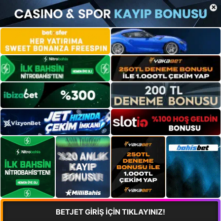
×
BETJET GİRİŞ İÇİN TIKLAYINIZ!