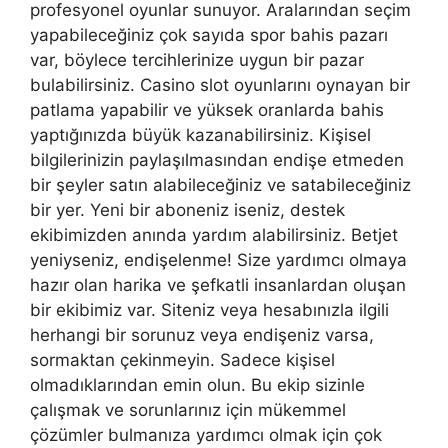
profesyonel oyunlar sunuyor. Aralarından seçim
yapabileceğiniz çok sayıda spor bahis pazarı
var, böylece tercihlerinize uygun bir pazar
bulabilirsiniz. Casino slot oyunlarını oynayan bir
patlama yapabilir ve yüksek oranlarda bahis
yaptığınızda büyük kazanabilirsiniz. Kişisel
bilgilerinizin paylaşılmasından endişe etmeden
bir şeyler satın alabileceğiniz ve satabileceğiniz
bir yer. Yeni bir aboneniz iseniz, destek
ekibimizden anında yardım alabilirsiniz. Betjet
yeniyseniz, endişelenme! Size yardımcı olmaya
hazır olan harika ve şefkatli insanlardan oluşan
bir ekibimiz var. Siteniz veya hesabınızla ilgili
herhangi bir sorunuz veya endişeniz varsa,
sormaktan çekinmeyin. Sadece kişisel
olmadıklarından emin olun. Bu ekip sizinle
çalışmak ve sorunlarınız için mükemmel
çözümler bulmanıza yardımcı olmak için çok