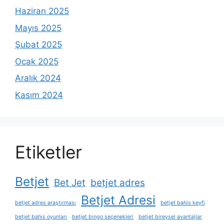
Haziran 2025
Mayıs 2025
Şubat 2025
Ocak 2025
Aralık 2024
Kasım 2024
Etiketler
Betjet
Bet Jet
betjet adres
Betjet Adresi
betjet adres araştırması
betjet bahis keyfi
betjet bahis oyunları
betjet bingo seçenekleri
betjet bireysel avantajlar