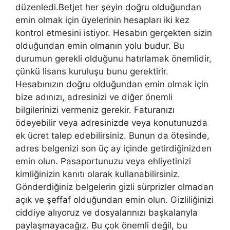
düzenledi.Betjet her şeyin doğru olduğundan
emin olmak için üyelerinin hesapları iki kez
kontrol etmesini istiyor. Hesabın gerçekten sizin
olduğundan emin olmanın yolu budur. Bu
durumun gerekli olduğunu hatırlamak önemlidir,
çünkü lisans kuruluşu bunu gerektirir.
Hesabınızın doğru olduğundan emin olmak için
bize adınızı, adresinizi ve diğer önemli
bilgilerinizi vermeniz gerekir. Faturanızı
ödeyebilir veya adresinizde veya konutunuzda
ek ücret talep edebilirsiniz. Bunun da ötesinde,
adres belgenizi son üç ay içinde getirdiğinizden
emin olun. Pasaportunuzu veya ehliyetinizi
kimliğinizin kanıtı olarak kullanabilirsiniz.
Gönderdiğiniz belgelerin gizli sürprizler olmadan
açık ve şeffaf olduğundan emin olun. Gizliliğinizi
ciddiye alıyoruz ve dosyalarınızı başkalarıyla
paylaşmayacağız. Bu çok önemli değil, bu