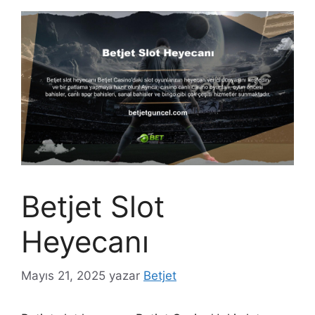
Betjet Slot
Heyecanı
Mayıs 21, 2025
yazar
Betjet