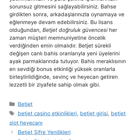
sorunsuz gitmesini sağlayabilirsiniz. Bahse
girdikten sonra, arkadaşlarınızla oynamaya ve
eğlenmeye devam edebilirsiniz. Bu lisans
olduğundan,
Betjet doğruluk güvencesi
her
zaman müşteri memnuniyetine öncelik
verdiğinden emin olmalıdır. Betjet sürekli
değişen canlı bahis oranlarıyla yeni üyelerini
ayak parmaklarında tutuyor. Bahis meraklısının
en sevdiği bonus etkinliği yüksek oranlarla
birleştirildiğinde, sevinç ve heyecan getiren
lezzetli bir ziyafete sahip olmak gibi.
Kategoriler
Betjet
Etiketler
betjet casino etkinlikleri
,
betjet girisi
,
betjet
slot heyecanı
Betjet Şifre Yenilikleri