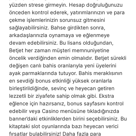
yüzden strese girmeyin. Hesap doğruluğunuzu
önceden kontrol ederek, yatırımlarınızın ve para
çekme işlemlerinizin sorunsuz gitmesini
sağlayabilirsiniz. Bahse girdikten sonra,
arkadaşlarınızla oynamaya ve eğlenmeye
devam edebilirsiniz. Bu lisans olduğundan,
Betjet her zaman müşteri memnuniyetine
öncelik verdiğinden emin olmalıdır. Betjet sürekli
değişen canlı bahis oranlarıyla yeni üyelerini
ayak parmaklarında tutuyor. Bahis meraklısının
en sevdiği bonus etkinliği yüksek oranlarla
birleştirildiğinde, sevinç ve heyecan getiren
lezzetli bir ziyafete sahip olmak gibi. Ekstra
eğlence için hazırsanız, bonus sayfasını kontrol
edebilir veya Casino menüsüne tıkladığınızda
banner’daki etkinliklerden birini seçebilirsiniz. Bu
kitaptaki slot oyunlarında bazı heyecan verici
fırsatlar bulabilirsiniz! Daha fazla para