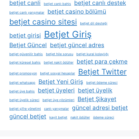
betjet canli
betjet canlı destek
betjet canlı bahis
betjet casino bölümü
betjet canlı yarışmalar
betjet casino sitesi
betjet dil desteği
Betjet Giriş
betjet girisi
Betjet Güncel
betjet güncel adres
betjet güvenilir bahis
betjet hile sorusu
betjet kural kolaylığı
betjet para çekme
betjet küresel bahis
betjet nakit ödüller
Betjet Twitter
betjet promosyon
betjet sosyal hesaplar
Betjet Yeni Giriş
betjet whatsapp
betjet ödeme süreci
betjet üyeleri
betjet üyelik
betjet üye bahis
Betjet Şikayet
betjet üyelik süreci
betjet üye çözümleri
güncel adresi betjet
betjet şifre yönetimi
canlı yarışmalar
güncel betjet
kayit betjet
nakit ödüller
ödeme süreci