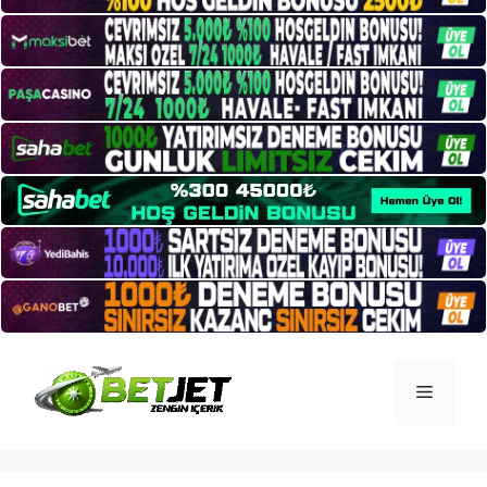
İçeriğe
atla
Menü