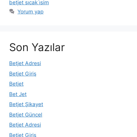
betjet sıcak i̇sim
Yorum yap
Son Yazılar
Betjet Adresi
Betjet Giriş
Betjet
Bet Jet
Betjet Şikayet
Betjet Güncel
Betjet Adresi
Betjet Giriş