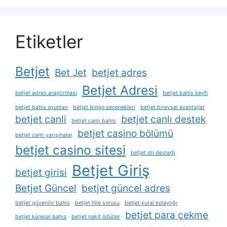
Etiketler
Betjet
Bet Jet
betjet adres
Betjet Adresi
betjet adres araştırması
betjet bahis keyfi
betjet bahis oyunları
betjet bingo seçenekleri
betjet bireysel avantajlar
betjet canli
betjet canlı destek
betjet canlı bahis
betjet casino bölümü
betjet canlı yarışmalar
betjet casino sitesi
betjet dil desteği
Betjet Giriş
betjet girisi
Betjet Güncel
betjet güncel adres
betjet güvenilir bahis
betjet hile sorusu
betjet kural kolaylığı
betjet para çekme
betjet küresel bahis
betjet nakit ödüller