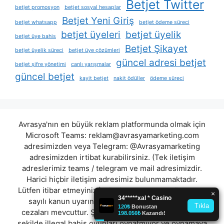
Betjet Twitter
betjet promosyon
betjet sosyal hesaplar
Betjet Yeni Giriş
betjet whatsapp
betjet ödeme süreci
betjet üyeleri
betjet üyelik
betjet üye bahis
Betjet Şikayet
betjet üyelik süreci
betjet üye çözümleri
güncel adresi betjet
betjet şifre yönetimi
canlı yarışmalar
güncel betjet
kayit betjet
nakit ödüller
ödeme süreci
Avrasya'nın en büyük reklam platformunda olmak için
Microsoft Teams:
reklam@avrasyamarketing.com
adresimizden veya Telegram: @Avrasyamarketing
adresimizden irtibat kurabilirsiniz. (Tek iletişim
adreslerimiz teams / telegram ve mail adresimizdir.
Harici hiçbir iletişim adresimiz bulunmamaktadır.
Lütfen itibar etmeyiniz.) Türkiye yasalarına göre 7258
sayılı kanun uyarınca yasa dışı bahis oynamanın
cezaları mevcuttur. Şu an bulunduğunuz site hiç bir
şekilde illegal bahis oyunları oynatmıyor ve oynamaya